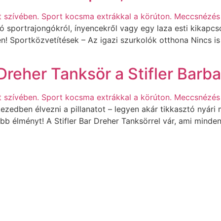
zó sportrajongókról, ínyencekről vagy egy laza esti kikapc
n! Sportközvetítések – Az igazi szurkolók otthona Nincs is
Dreher Tanksör a Stifler Barba
 kezedben élvezni a pillanatot – legyen akár tikkasztó nyá
bb élményt! A Stifler Bar Dreher Tanksörrel vár, ami minden