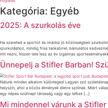
Foglalás
Kategória:
Egyéb
2025: A szurkolás éve
Ha szereted a sportot és imádsz jó közösségben szurkolni,
szurkoláshoz, mindig friss tanksörrel, bámulatos kedvezm
mit nézni, hiszen tele lesz az év izgalmas sporteseményekk
Ünnepelj a Stifler Barban! Sz
Nálunk minden alkalom különleges! Legyen szó születésnapr
helyszín, ahol a közös élmények életre szólnak. Miért válasz
egy népes szülinapi társaság vagy egy lelkes […]
Mi mindennel várunk a Stifler