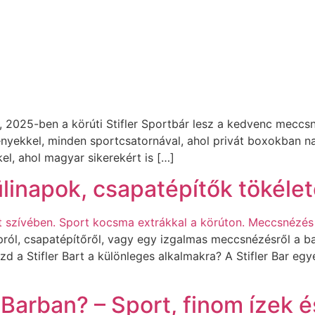
 2025-ben a körúti Stifler Sportbár lesz a kedvenc meccsn
ényekkel, minden sportcsatornával, ahol privát boxokban n
el, ahol magyar sikerekért is […]
ülinapok, csapatépítők tökéle
ól, csapatépítőről, vagy egy izgalmas meccsnézésről a bará
d a Stifler Bart a különleges alkalmakra? A Stifler Bar egye
 Barban? – Sport, finom ízek é