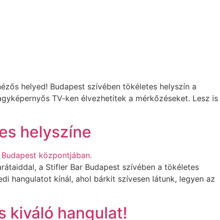
ézős helyed! Budapest szívében tökéletes helyszín a
agyképernyős TV-ken élvezhetitek a mérkőzéseket. Lesz is
tes helyszíne
taiddal, a Stifler Bar Budapest szívében a tökéletes
di hangulatot kínál, ahol bárkit szívesen látunk, legyen az
s kiváló hangulat!